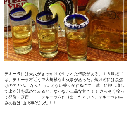
テキーラには天災がきっかけで生まれた伝説がある。１８世紀半
ば、テキーラ村近くで大規模な山火事があった。焼け跡には黒焦
げのアガベ。 なんともいえない香りがするので、試しに押し潰し
て出た汁を舐めてみると、なかなか上品な甘さ！！ さっそく搾っ
て発酵・蒸留・・・テキーラを作り出したという。テキーラの生
みの親は“山火事”だった！！