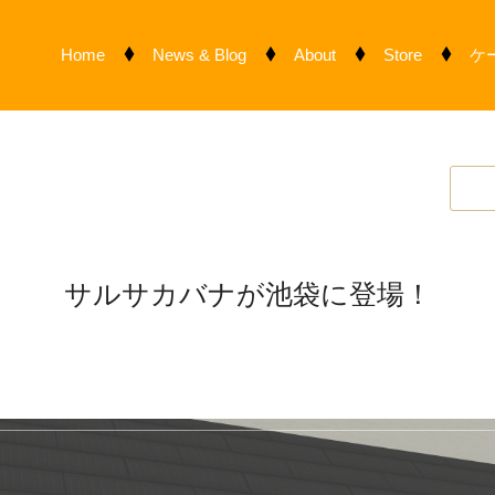
Home
News & Blog
About
Store
ケ
サルサカバナが池袋に登場！