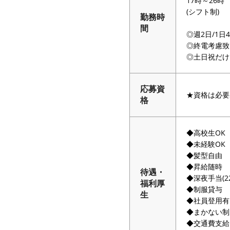
17時～26時
(シフト制)
勤務時
間
◎週2日/1日
◎終電考慮致
◎土日祝だけ
応募資
★資格は必要
格
◆高校生OK
◆未経験OK
◆髪型自由
◆昇給随時
待遇・
◆深夜手当(2
福利厚
◆制服貸与
生
◆社員登用有
◆まかない制
◆交通費支給