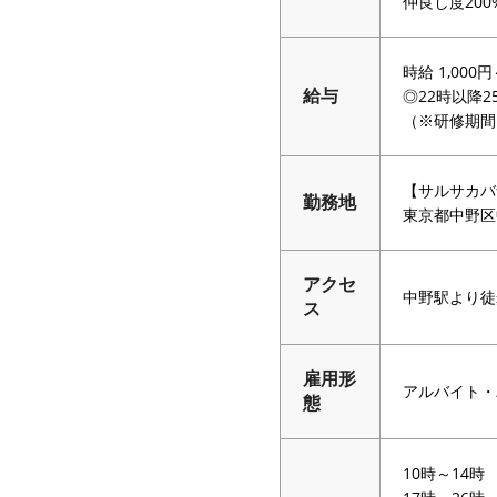
仲良し度20
時給 1,000円
◎22時以降2
給与
（※研修期間
【サルサカバ
勤務地
東京都中野区中
アクセ
中野駅より徒
ス
雇用形
アルバイト・
態
10時～14時