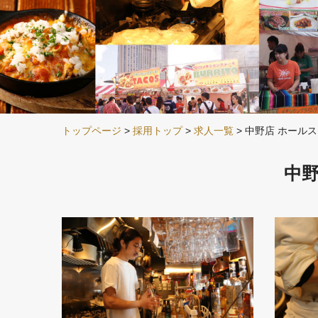
トップページ
>
採用トップ
>
求人一覧
> 中野店 ホール
中