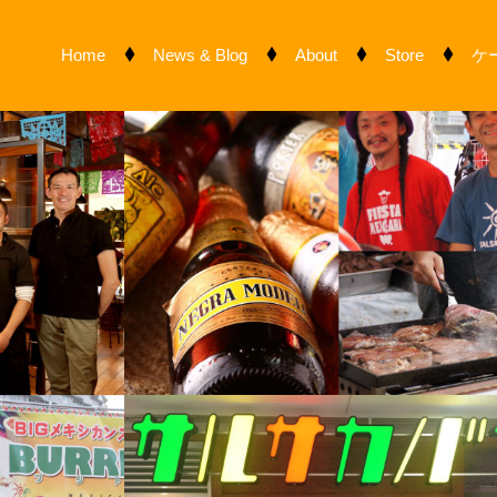
Home
News & Blog
About
Store
ケ