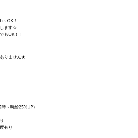
4h～OK！
します☆
でもOK！！
ありません★
2時～時給25%UP）
り
度有り