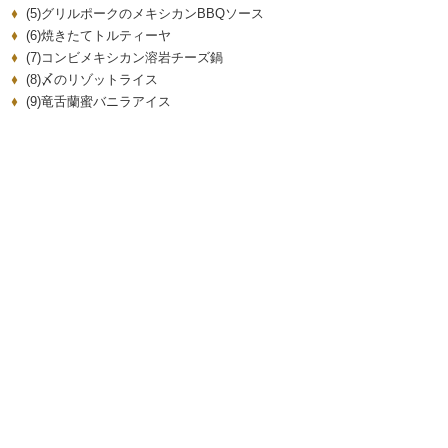
(5)グリルポークのメキシカンBBQソース
(6)焼きたてトルティーヤ
(7)コンビメキシカン溶岩チーズ鍋
(8)〆のリゾットライス
(9)竜舌蘭蜜バニラアイス