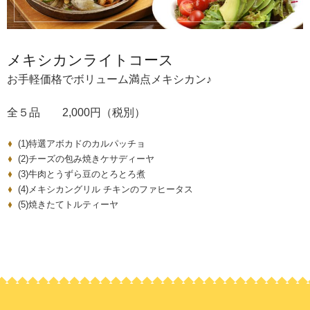
メキシカンライトコース
お手軽価格でボリューム満点メキシカン♪
全５品 2,000円（税別）
(1)特選アボカドのカルパッチョ
(2)チーズの包み焼きケサディーヤ
(3)牛肉とうずら豆のとろとろ煮
(4)メキシカングリル チキンのファヒータス
(5)焼きたてトルティーヤ