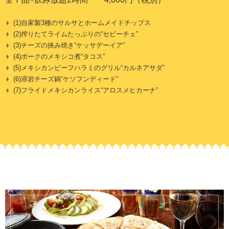
(1)自家製3種のサルサとホームメイドチップス
(2)搾りたてライムたっぷりの“セビーチェ”
(3)チーズの挟み焼き“ケッサデーイア”
(4)ポークのメキシコ煮“タコス”
(5)メキシカンビーフハラミのグリル“カルネアサダ”
(6)溶岩チーズ鍋“ケソフンディード”
(7)フライドメキシカンライス“アロスメヒカーナ”